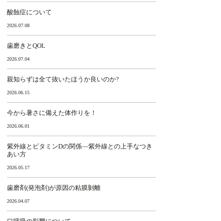
酸蝕症について
2026.07.08
歯磨きとQOL
2026.07.04
親知らずは全て抜いたほうか良いのか?
2026.06.15
今から暑さに備えた体作りを！
2026.06.01
紫外線とビタミンDの関係―紫外線との上手なつき
あい方
2026.05.17
歯磨剤(発泡剤)が原因の粘膜剝離
2026.04.07