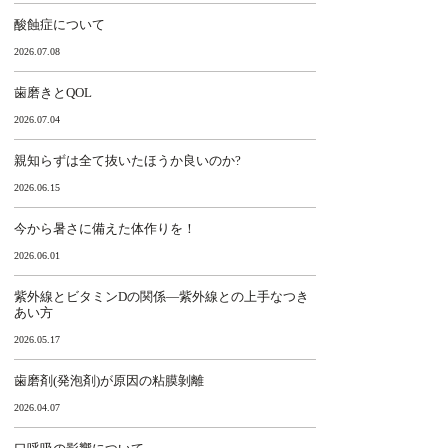
酸蝕症について
2026.07.08
歯磨きとQOL
2026.07.04
親知らずは全て抜いたほうか良いのか?
2026.06.15
今から暑さに備えた体作りを！
2026.06.01
紫外線とビタミンDの関係―紫外線との上手なつき
あい方
2026.05.17
歯磨剤(発泡剤)が原因の粘膜剝離
2026.04.07