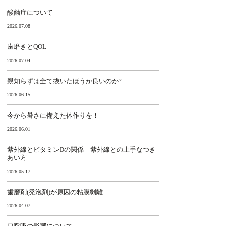
酸蝕症について
2026.07.08
歯磨きとQOL
2026.07.04
親知らずは全て抜いたほうか良いのか?
2026.06.15
今から暑さに備えた体作りを！
2026.06.01
紫外線とビタミンDの関係―紫外線との上手なつき
あい方
2026.05.17
歯磨剤(発泡剤)が原因の粘膜剝離
2026.04.07