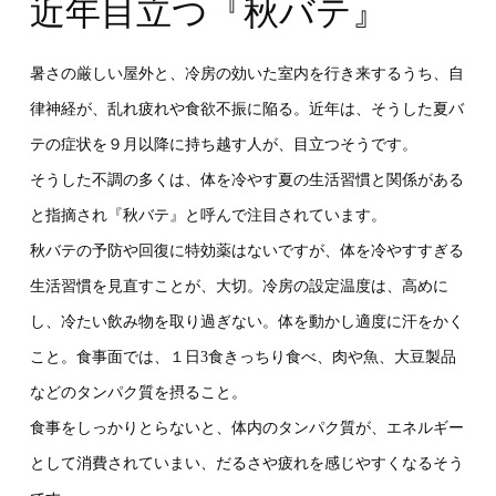
近年目立つ『秋バテ』
暑さの厳しい屋外と、冷房の効いた室内を行き来するうち、自
律神経が、乱れ疲れや食欲不振に陥る。近年は、そうした夏バ
テの症状を９月以降に持ち越す人が、目立つそうです。
そうした不調の多くは、体を冷やす夏の生活習慣と関係がある
と指摘され『秋バテ』と呼んで注目されています。
秋バテの予防や回復に特効薬はないですが、体を冷やすすぎる
生活習慣を見直すことが、大切。冷房の設定温度は、高めに
し、冷たい飲み物を取り過ぎない。体を動かし適度に汗をかく
こと。食事面では、１日3食きっちり食べ、肉や魚、大豆製品
などのタンパク質を摂ること。
食事をしっかりとらないと、体内のタンパク質が、エネルギー
として消費されていまい、だるさや疲れを感じやすくなるそう