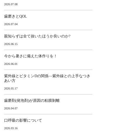
2026.07.08
歯磨きとQOL
2026.07.04
親知らずは全て抜いたほうか良いのか?
2026.06.15
今から暑さに備えた体作りを！
2026.06.01
紫外線とビタミンDの関係―紫外線との上手なつき
あい方
2026.05.17
歯磨剤(発泡剤)が原因の粘膜剝離
2026.04.07
口呼吸の影響について
2026.03.16