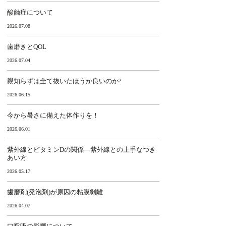
酸蝕症について
2026.07.08
歯磨きとQOL
2026.07.04
親知らずは全て抜いたほうか良いのか?
2026.06.15
今から暑さに備えた体作りを！
2026.06.01
紫外線とビタミンDの関係―紫外線との上手なつき
あい方
2026.05.17
歯磨剤(発泡剤)が原因の粘膜剝離
2026.04.07