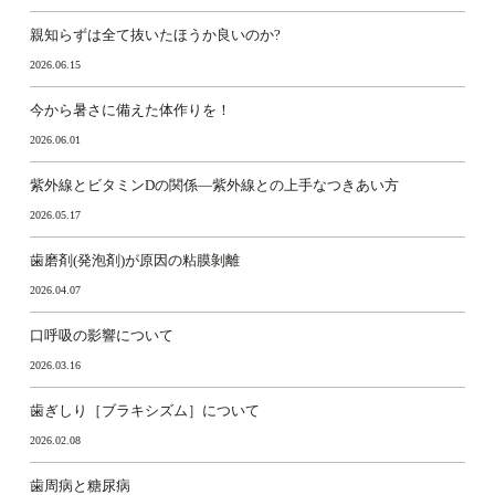
親知らずは全て抜いたほうか良いのか?
2026.06.15
今から暑さに備えた体作りを！
2026.06.01
紫外線とビタミンDの関係―紫外線との上手なつきあい方
2026.05.17
歯磨剤(発泡剤)が原因の粘膜剝離
2026.04.07
口呼吸の影響について
2026.03.16
歯ぎしり［ブラキシズム］について
2026.02.08
歯周病と糖尿病