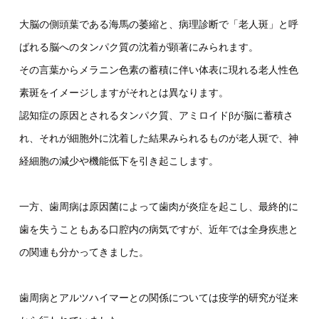
大脳の側頭葉である海馬の萎縮と、病理診断で「老人斑」と呼
ばれる脳へのタンパク質の沈着が顕著にみられます。
その言葉からメラニン色素の蓄積に伴い体表に現れる老人性色
素斑をイメージしますがそれとは異なります。
認知症の原因とされるタンパク質、アミロイドβが脳に蓄積さ
れ、それが細胞外に沈着した結果みられるものが老人斑で、神
経細胞の減少や機能低下を引き起こします。
一方、歯周病は原因菌によって歯肉が炎症を起こし、最終的に
歯を失うこともある口腔内の病気ですが、近年では全身疾患と
の関連も分かってきました。
歯周病とアルツハイマーとの関係については疫学的研究が従来