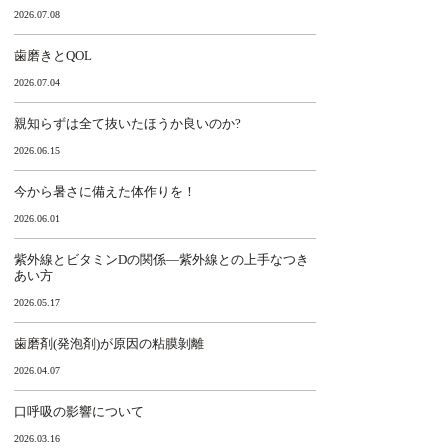
2026.07.08
歯磨きとQOL
2026.07.04
親知らずは全て抜いたほうか良いのか?
2026.06.15
今から暑さに備えた体作りを！
2026.06.01
紫外線とビタミンDの関係―紫外線との上手なつき
あい方
2026.05.17
歯磨剤(発泡剤)が原因の粘膜剝離
2026.04.07
口呼吸の影響について
2026.03.16